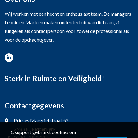
Wij werken met een hecht en enthousiast team. De managers
Leonie en Marleen maken onderdeel uit van dit team, zij
fungeren als contactpersoon voor zowel de professional als
voor de opdrachtgever.
Sterk in Ruimte en Veiligheid!
Contactgegevens
Prinses Margrietstraat 52
2983 EJ Ridderkerk
Osupport gebruikt cookies om
0180 - 397222